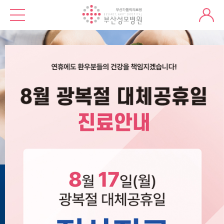
복음적 사랑을
실천하는 전인적 치료
여러분이 마음의 치유까지 얻어가실 수 있는 병원이
되겠습니다.
첫 진료 간편예약
처음 방문
하시거나
건강검진
을 예약하신