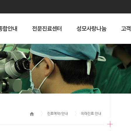
종합안내
전문진료센터
성모사랑나눔
고객
진료예약/안내
외래진료 안내